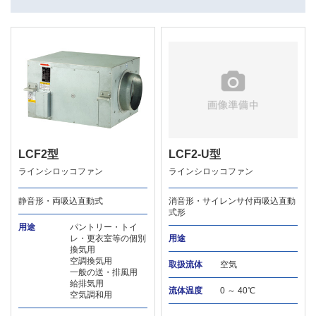
LCF2型
LCF2-U型
ラインシロッコファン
ラインシロッコファン
静音形・両吸込直動式
消音形・サイレンサ付両吸込直動
式形
用途
パントリー・トイ
レ・更衣室等の個別
用途
換気用
空調換気用
取扱流体
空気
一般の送・排風用
給排気用
流体温度
0 ～ 40℃
空気調和用