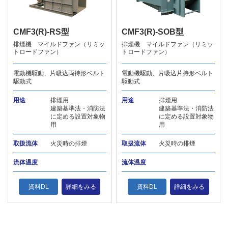
CMF3(R)-RS型
CMF3(R)-SOB型
排煙機 マイルドファン（リミッ
排煙機 マイルドファン（リミッ
トロードファン）
トロードファン）
電動機駆動、片吸込両持形ベルト
電動機駆動、片吸込片持形ベルト
駆動式
駆動式
用途
排煙用
用途
排煙用
建築基準法・消防法
建築基準法・消防法
に定める設置対象物
に定める設置対象物
用
用
取扱流体
火災時の排煙
取扱流体
火災時の排煙
流体温度
流体温度
資料DL
詳細をみる
資料DL
詳細をみる