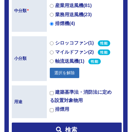
産業用送風機(81)
中分類
*
業務用送風機(23)
排煙機(4)
シロッコファン(1)
性能
マイルドファン(2)
性能
小分類
軸流送風機(1)
性能
選択を解除
建築基準法・消防法に定め
る設置対象物用
用途
排煙用
検索