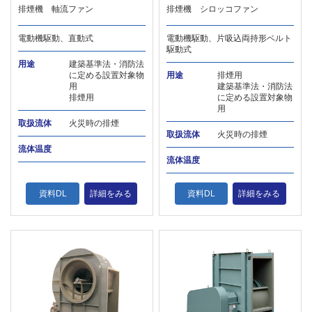
排煙機 軸流ファン
排煙機 シロッコファン
電動機駆動、直動式
電動機駆動、片吸込両持形ベルト
駆動式
用途
建築基準法・消防法
に定める設置対象物
用途
排煙用
用
建築基準法・消防法
排煙用
に定める設置対象物
用
取扱流体
火災時の排煙
取扱流体
火災時の排煙
流体温度
流体温度
資料DL
詳細をみる
資料DL
詳細をみる