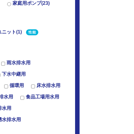
家庭用ポンプ(23)
ニット(1)
性能
雨水排水用
下水中継用
循環用
床水排水用
排水用
食品工場用水用
排水用
湧水排水用