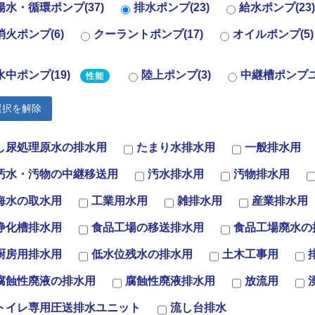
揚水・循環ポンプ(37)
排水ポンプ(23)
給水ポンプ(23)
消火ポンプ(6)
クーラントポンプ(17)
オイルポンプ(5)
水中ポンプ(19)
陸上ポンプ(3)
中継槽ポンプユ
性能
選択を解除
し尿処理原水の排水用
たまり水排水用
一般排水用
汚水・汚物の中継移送用
汚水排水用
汚物排水用
海水の取水用
工業用水用
雑排水用
産業排水用
浄化槽排水用
食品工場の移送排水用
食品工場廃水の
厨房用排水用
低水位残水の排水用
土木工事用
腐蝕性廃液の排水用
腐蝕性廃液排水用
放流用
トイレ専用圧送排水ユニット
流し台排水