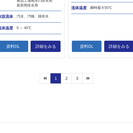
食品工場廃水の排水用
厨房用排水用
流体温度
瞬時最大50℃
取扱流体
汚水、汚物、雑排水
流体温度
0 ～ 40℃
資料DL
詳細をみる
資料DL
詳細をみる
1
2
3