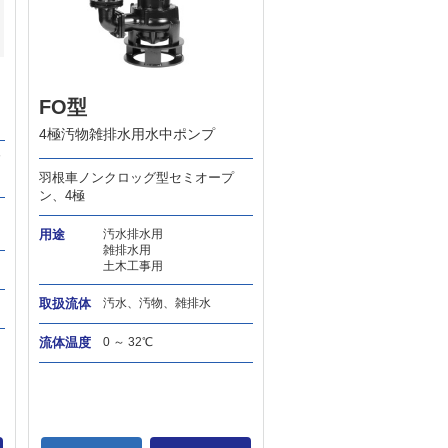
FO型
4極汚物雑排水用水中ポンプ
羽根車ノンクロッグ型セミオープ
ン、4極
用途
汚水排水用
雑排水用
土木工事用
取扱流体
汚水、汚物、雑排水
流体温度
0 ～ 32℃