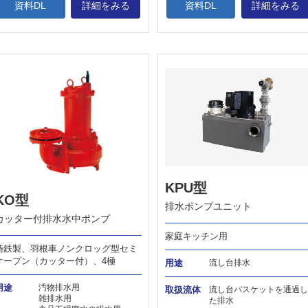
資料DL
詳細をみる
資料DL
詳細をみる
KPU型
KO型
排水ポンプユニット
カッター付排水水中ポンプ
家庭キッチン用
鋳鉄製、羽根車ノンクロッグ型セミ
オープン（カッター付）、4極
用途
流し台排水
用途
汚物排水用
取扱流体
流し台バスケットを通過し
雑排水用
た排水