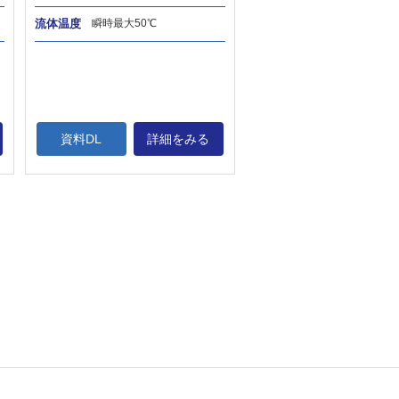
流体温度
瞬時最大50℃
資料DL
詳細をみる