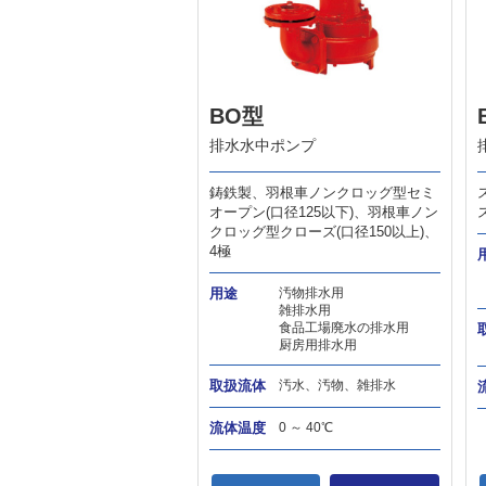
BO型
排水水中ポンプ
鋳鉄製、羽根車ノンクロッグ型セミ
オープン(口径125以下)、羽根車ノン
クロッグ型クローズ(口径150以上)、
4極
用途
汚物排水用
雑排水用
食品工場廃水の排水用
厨房用排水用
取扱流体
汚水、汚物、雑排水
流体温度
0 ～ 40℃