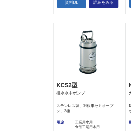
資料DL
詳細をみる
KCS2型
排水水中ポンプ
ステンレス製、羽根車セミオープ
ン、2極
用途
工業用水用
食品工場用水用