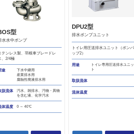
DPU2型
BOS型
排水ポンプユニット
排水水中ポンプ
トイレ用圧送排水ユニット（ポンパ
ステンレス製、羽根車ブレードレ
ップ2）
ス、2/4極
用途
トイレ専用圧送排水ユニッ
ト
用途
下水中継用
産業排水用
腐蝕性廃液排水用
取扱流体
取扱流体
汚水、雑排水、汚物・異物
流体温度
を含む液、化学汚水
流体温度
0 ～ 40℃