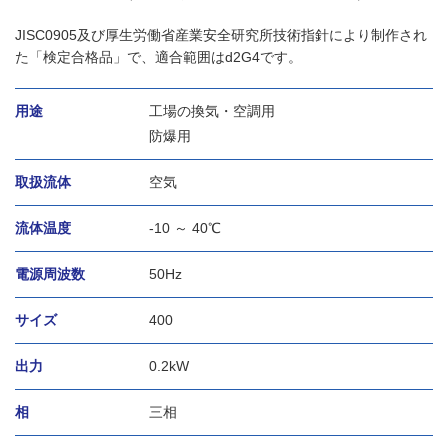
JISC0905及び厚生労働省産業安全研究所技術指針により制作され
た「検定合格品」で、適合範囲はd2G4です。
用途
工場の換気・空調用
防爆用
取扱流体
空気
流体温度
-10 ～ 40℃
電源周波数
50Hz
サイズ
400
出力
0.2kW
相
三相