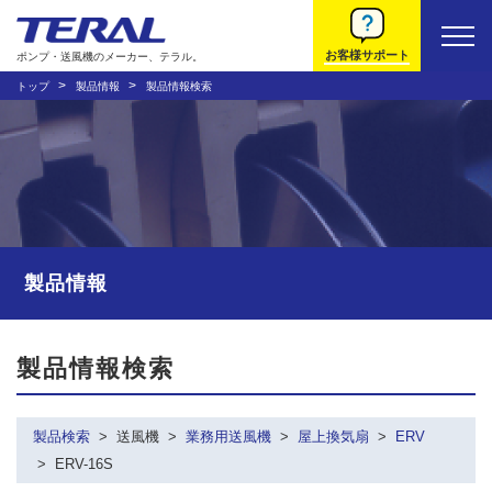
お客様サポート
ポンプ・送風機のメーカー、テラル。
トップ
製品情報
製品情報検索
製品情報
製品情報検索
製品検索
送風機
業務用送風機
屋上換気扇
ERV
ERV-16S