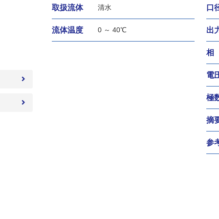
取扱流体
清水
口
流体温度
0 ～ 40℃
出
相
電
極
摘
参