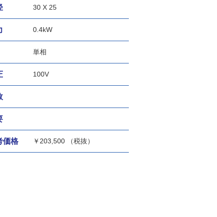
径
30 X 25
力
0.4kW
単相
圧
100V
数
要
考価格
￥
203,500 （税抜）