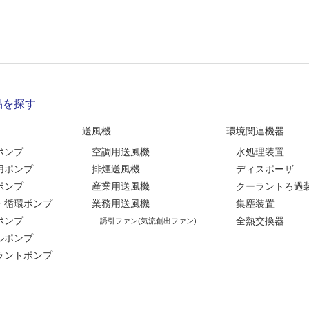
品を探す
送風機
環境関連機器
ポンプ
空調用送風機
水処理装置
用ポンプ
排煙送風機
ディスポーザ
ポンプ
産業用送風機
クーラントろ過
・循環ポンプ
業務用送風機
集塵装置
ポンプ
全熱交換器
誘引ファン(気流創出ファン)
ルポンプ
ラントポンプ