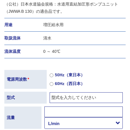
（公社）日本水道協会規格：水道用直結加圧形ポンプユニット
（JWWA B 130）の適合品です。
用途
増圧給水用
取扱流体
清水
流体温度
0 ～ 40℃
50Hz（東日本）
電源周波数
*
60Hz（西日本）
型式
流量