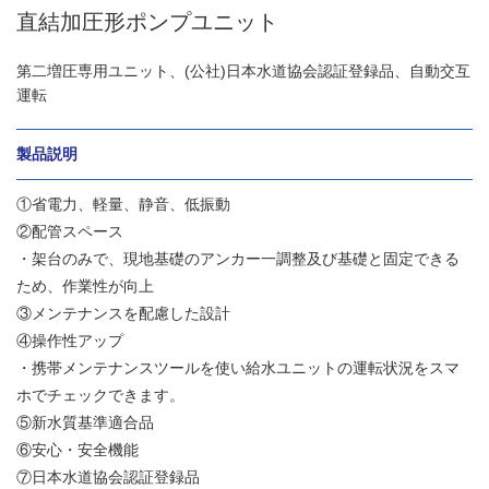
直結加圧形ポンプユニット
第二増圧専用ユニット、(公社)日本水道協会認証登録品、自動交互
運転
製品説明
①省電力、軽量、静音、低振動
②配管スペース
・架台のみで、現地基礎のアンカー一調整及び基礎と固定できる
ため、作業性が向上
③メンテナンスを配慮した設計
④操作性アップ
・携帯メンテナンスツールを使い給水ユニットの運転状況をスマ
ホでチェックできます。
⑤新水質基準適合品
⑥安心・安全機能
⑦日本水道協会認証登録品