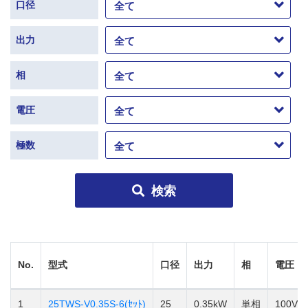
口径
出力
相
電圧
極数
検索
No.
型式
口径
出力
相
電圧
1
25TWS-V0.35S-6(ｾｯﾄ)
25
0.35kW
単相
100V