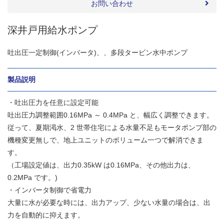
お問い合わせ
深井戸用給水ポンプ
吐出圧一定制御(インバータ)、、多段タービン水中ポンプ
製品説明
・吐出圧力を任意に設定可能
吐出圧力調整範囲0.16MPa ～ 0.4MPa と、幅広く調整できます。
従って、夏期渇水、2 世帯住宅による水量不足もモータポンプ部の
機種変更無しで、地上ユニットのボリューム一つで解消できま
す。
（工場設定値は、出力0.35kW は0.16MPa、その他出力は、
0.2MPa です。)
・インバータ制御で省電力
大量に水が必要な時には、出力アップ、少ない水量の場合は、出
力を自動的に抑えます。