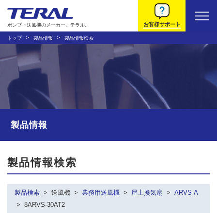
お客様サポート
ポンプ・送風機のメーカー、テラル。
トップ
製品情報
製品情報検索
製品情報
製品情報検索
製品検索
送風機
業務用送風機
屋上換気扇
ARVS-A
8ARVS-30AT2