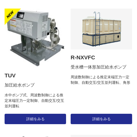
R-NXVFC
受水槽一体形加圧給水ポンプ
TUV
周波数制御による推定末端圧力一定
制御、自動交互/交互並列運転、角形
加圧給水ポンプ
水中ポンプ式、周波数制御による推
定末端圧力一定制御、自動交互/交互
並列運転
詳細をみる
詳細をみる