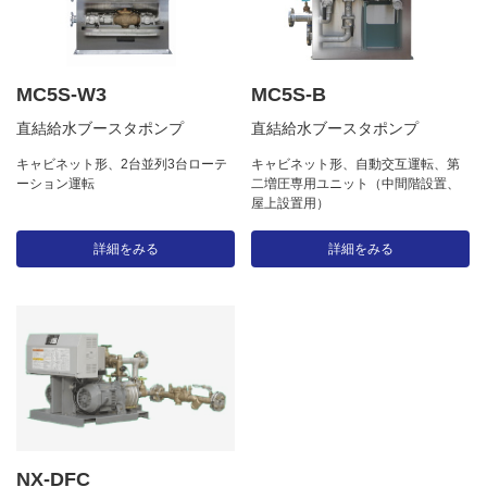
MC5S-W3
MC5S-B
直結給水ブースタポンプ
直結給水ブースタポンプ
キャビネット形、2台並列3台ローテ
キャビネット形、自動交互運転、第
ーション運転
二増圧専用ユニット（中間階設置、
屋上設置用）
詳細をみる
詳細をみる
NX-DFC