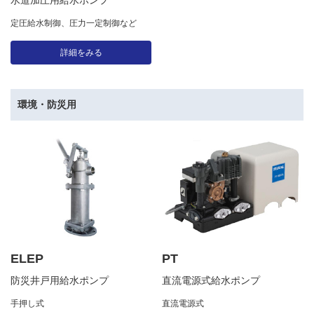
水道加圧用給水ポンプ
定圧給水制御、圧力一定制御など
詳細をみる
環境・防災用
ELEP
PT
防災井戸用給水ポンプ
直流電源式給水ポンプ
手押し式
直流電源式