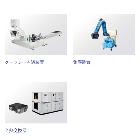
クーラントろ過装置
集塵装置
全熱交換器