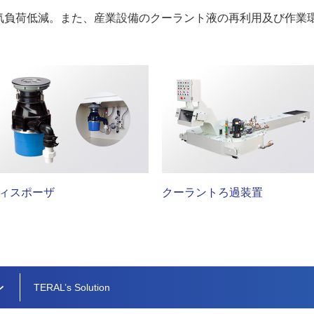
気負荷低減。また、産業設備のクーラント液の再利用及び作業
。
ィスポーザ
クーラントろ過装置
ン
TERAL’s Solution