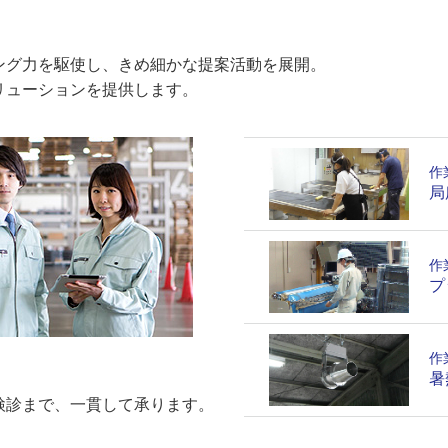
ング力を駆使し、きめ細かな提案活動を展開。
リューションを提供します。
作
局
作
プ
作
暑
検診まで、一貫して承ります。