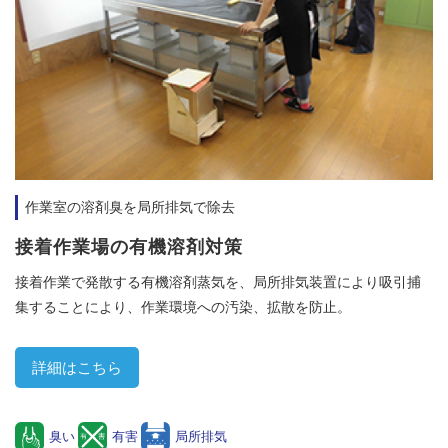
作業室の溶剤臭を局所排気で除去
接着作業場の有機溶剤対策
接着作業で発散する有機溶剤蒸気を、局所排気装置により吸引捕
集することにより、作業環境への汚染、拡散を防止。
詳細はこちら
臭い
有害
局所排気