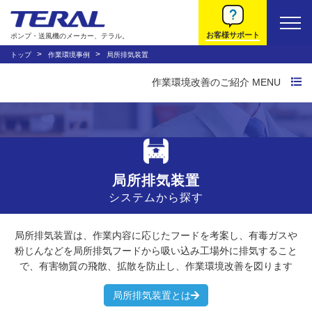
お客様サポート
ポンプ・送風機のメーカー、テラル。
トップ
作業環境事例
局所排気装置
作業環境改善のご紹介 MENU
作業環境改善トップ
作業環境改善の流れ
トラブルから探す
局所排気装置
システムから探す
システムから探す
局所排気装置は、作業内容に応じたフードを考案し、有毒ガスや
動画で説明する法規
粉じんなどを局所排気フードから吸い込み工場外に排気すること
で、有害物質の飛散、拡散を防止し、作業環境改善を図ります
環境改善装置について
局所排気装置とは