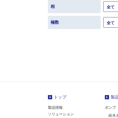
相
極数
トップ
製
製品情報
ポンプ
ソリューション
給水