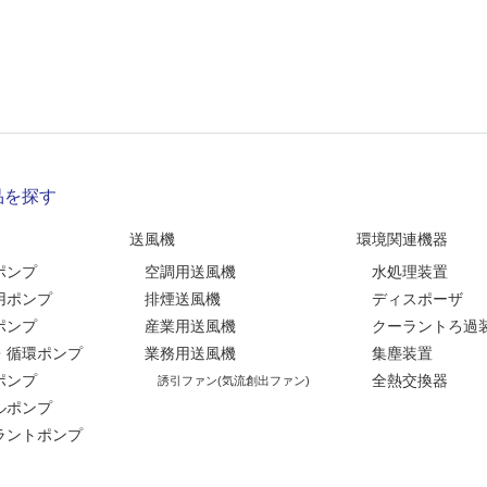
品を探す
送風機
環境関連機器
ポンプ
空調用送風機
水処理装置
用ポンプ
排煙送風機
ディスポーザ
ポンプ
産業用送風機
クーラントろ過
・循環ポンプ
業務用送風機
集塵装置
ポンプ
全熱交換器
誘引ファン(気流創出ファン)
ルポンプ
ラントポンプ