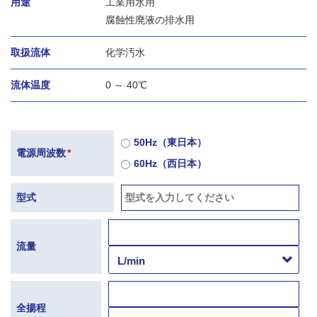
用途
工業用水用
腐蝕性廃液の排水用
取扱流体
化学汚水
流体温度
0 ～ 40℃
50Hz（東日本）
電源周波数
*
60Hz（西日本）
型式
流量
全揚程