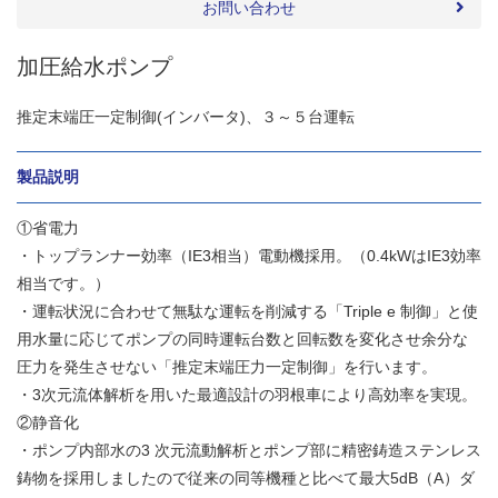
お問い合わせ
加圧給水ポンプ
推定末端圧一定制御(インバータ)、３～５台運転
製品説明
①省電力
・トップランナー効率（IE3相当）電動機採用。（0.4kWはIE3効率
相当です。）
・運転状況に合わせて無駄な運転を削減する「Triple e 制御」と使
用水量に応じてポンプの同時運転台数と回転数を変化させ余分な
圧力を発生させない「推定末端圧力一定制御」を行います。
・3次元流体解析を用いた最適設計の羽根車により高効率を実現。
②静音化
・ポンプ内部水の3 次元流動解析とポンプ部に精密鋳造ステンレス
鋳物を採用しましたので従来の同等機種と比べて最大5dB（A）ダ