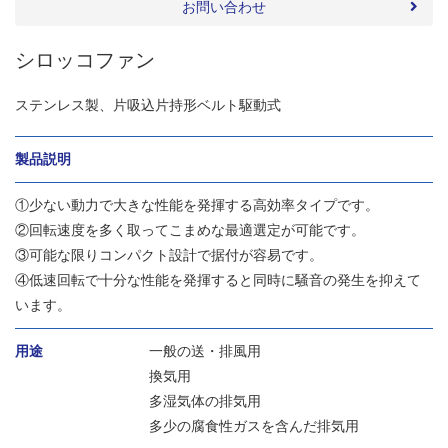
お問い合わせ
シロッコファン
ステンレス製、片吸込片持形ベルト駆動式
製品説明
①少ない動力で大きな性能を発揮する高効率タイプです。
②回転速度を多く取ってこまめな最適選定が可能です。
③可能な限りコンパクト設計で据付が容易です。
④低速回転で十分な性能を発揮すると同時に騒音の発生を抑えて
います。
用途
一般の送・排風用
換気用
多湿気体の排気用
多少の腐食性ガスを含んだ排気用