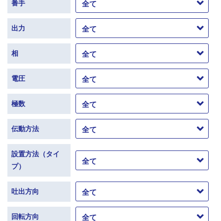
番手
出力
相
電圧
極数
伝動方法
設置方法（タイ
プ）
吐出方向
回転方向