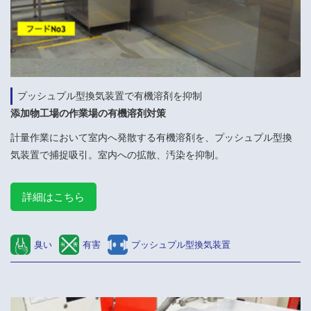
プッシュプル型換気装置で有機溶剤を抑制
添加物工場の作業場の有機溶剤対策
計量作業において室内へ発散する有機溶剤を、プッシュプル型換
気装置で捕捉吸引。室内への拡散、汚染を抑制。
詳細はこちら
臭い
有害
プッシュプル型換気装置