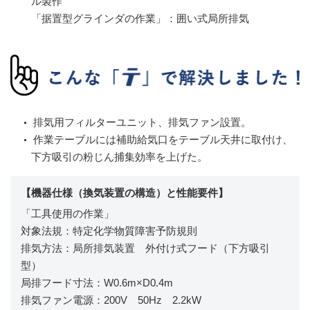
ル製作
「据置型グラインダの作業」：囲い式局所排気
排気用フィルターユニット、排気ファン設置。
作業テーブルには補助給気口をテーブル天井に取付け、
下方吸引の粉じん捕集効率を上げた。
【機器仕様（換気装置の構造）と性能要件】
「工具使用の作業」
対象法規：特定化学物質障害予防規則
排気方法：局所排気装置 外付け式フード（下方吸引
型）
局排フード寸法：W0.6m×D0.4m
排気ファン電源：200V 50Hz 2.2kW