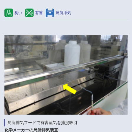
臭い
有害
局所排気
局所排気フードで有害蒸気を捕捉吸引
化学メーカーの局所排気装置