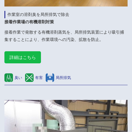
作業室の溶剤臭を局所排気で除去
接着作業場の有機溶剤対策
接着作業で発散する有機溶剤蒸気を、局所排気装置により吸引捕
集することにより、作業環境への汚染、拡散を防止。
詳細はこちら
臭い
有害
局所排気