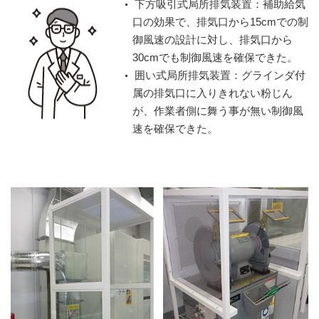
下方吸引式局所排気装置：補助給気
口の効果で、排気口から15cmでの制
御風速の設計に対し、排気口から
30cmでも制御風速を確保できた。
囲い式局所排気装置：グラインダ付
属の排気口に入りきれない粉じん
が、作業者側に舞う事が無い制御風
速を確保できた。