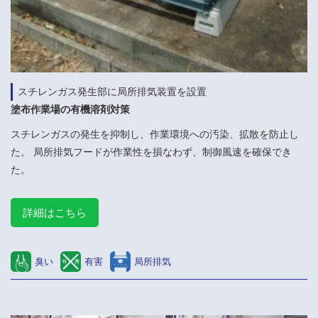
スチレンガス発生部に局所排気装置を設置
塗布作業場の有機溶剤対策
スチレンガスの発生を抑制し、作業環境への汚染、拡散を防止し
た。 局所排気フードが作業性を損なわず、制御風速を確保でき
た。
詳細はこちら
臭い
有害
局所排気