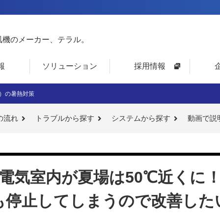
風機のメーカー、テラル。
報
ソリューション
採用情報
）の暑熱対策
の流れ
トラブルから探す
システムから探す
動画で説
電気室内が夏場は50℃近くに
も停止してしまうので改善した