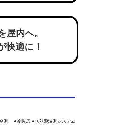
を屋内へ。
が快適に！
空調
●冷暖房
●水熱源温調システム