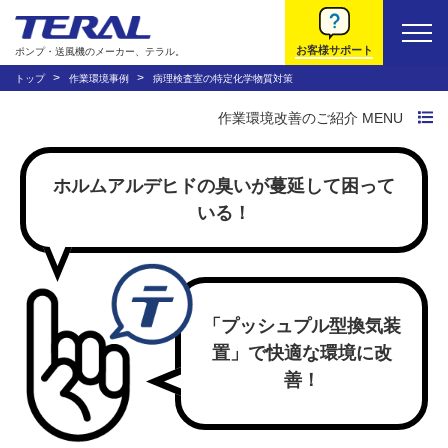
お客様サポート
ポンプ・送風機のメーカー、テラル。
トップ
作業環境事例
病理検査室の特定化学物質対策
作業環境改善のご紹介 MENU
作業環境改善トップ
ホルムアルデヒドの臭いが蔓延して困って
作業環境改善の流れ
いる！
トラブルから探す
システムから探す
「プッシュプル型換気装
置」で快適な環境に改
動画で説明する法規
善！
環境改善装置について