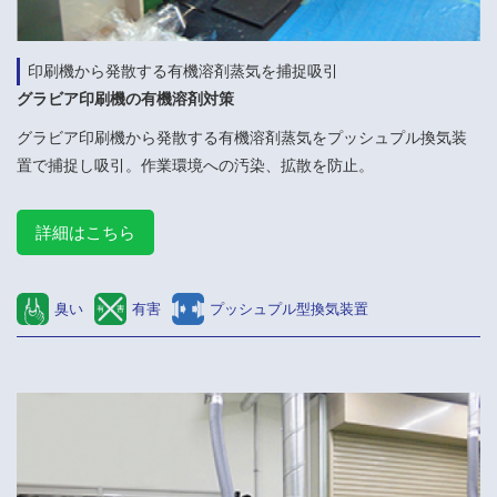
印刷機から発散する有機溶剤蒸気を捕捉吸引
グラビア印刷機の有機溶剤対策
グラビア印刷機から発散する有機溶剤蒸気をプッシュプル換気装
置で捕捉し吸引。作業環境への汚染、拡散を防止。
詳細はこちら
臭い
有害
プッシュプル型換気装置