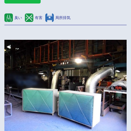
臭い
有害
局所排気