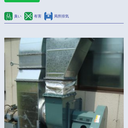
臭い
有害
局所排気