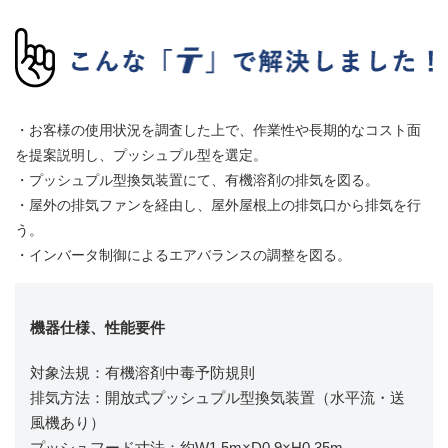
・お客様の使用状況を調査した上で、作業性や長期的なコスト面
を提案説明し、プッシュプル型を選定。
・プッシュプル型換気装置にて、有機溶剤の排気を図る。
・屋外の排気ファンを経由し、屋外屋根上の排気口から排気を行
う。
・インバータ制御によるエアバランスの調整を図る。
機器仕様、性能要件
対象法規：有機溶剤中毒予防規則
排気方法：開放式プッシュプル型換気装置（水平流・送
風機あり）
プッシュフード寸法：約W1.5m×D0.9×H0.35m