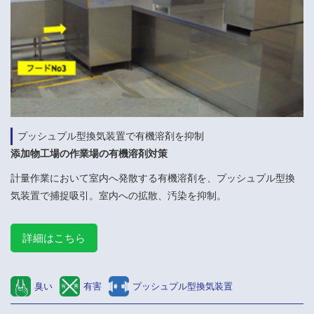
プッシュプル型換気装置で有機溶剤を抑制
添加物工場の作業場の有機溶剤対策
計量作業において室内へ発散する有機溶剤を、プッシュプル型換
気装置で捕捉吸引。室内への拡散、汚染を抑制。
詳細はこちら
臭い
有害
プッシュプル型換気装置