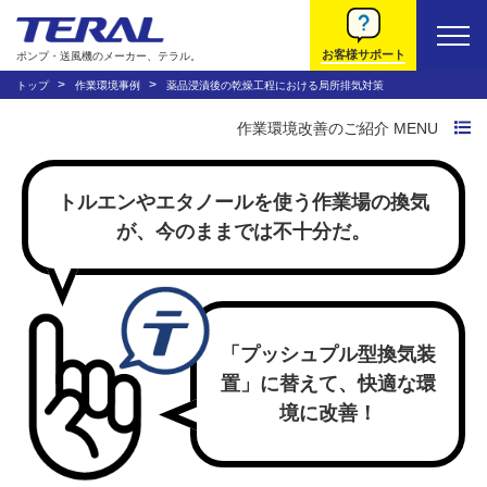
お客様サポート
ポンプ・送風機のメーカー、テラル。
トップ
作業環境事例
薬品浸漬後の乾燥工程における局所排気対策
作業環境改善のご紹介 MENU
作業環境改善トップ
トルエンやエタノールを使う作業場の換気
作業環境改善の流れ
が、今のままでは不十分だ。
トラブルから探す
システムから探す
「プッシュプル型換気装
置」に替えて、快適な環
動画で説明する法規
境に改善！
環境改善装置について