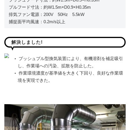
プルフード寸法：約W1.5m×D0.9×H0.35m
排気ファン電源：200V 50Hz 5.5kW
捕捉面平均風速：0.2m/s以上
解決しました!
プッシュプル型換気装置により、有機溶剤を補足吸引
し、作業場への汚染、拡散を防止した。
作業環境濃度が基準値を大きく下回り、良好な作業環
境を実現できた。