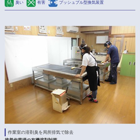
臭い
有害
プッシュプル型換気装置
作業室の溶剤臭を局所排気で除去
接着作業場の有機溶剤対策