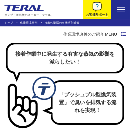
お客様サポート
ポンプ・送風機のメーカー、テラル。
トップ
作業環境事例
接着作業場の有機溶剤対策
作業環境改善のご紹介 MENU
作業環境改善トップ
接着作業中に発生する有害な蒸気の影響を
作業環境改善の流れ
減らしたい！
トラブルから探す
システムから探す
「プッシュプル型換気装
置」で臭いを排気する流
動画で説明する法規
れを実現！
環境改善装置について