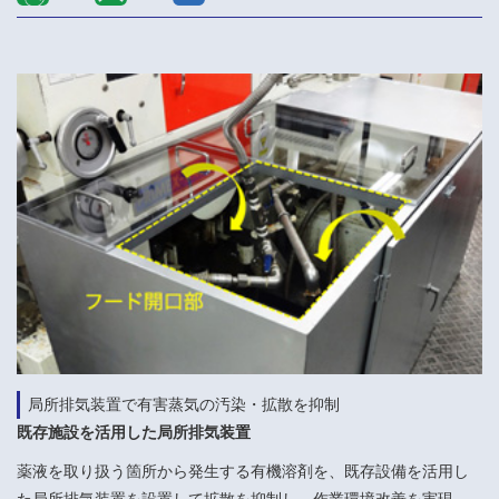
局所排気装置で有害蒸気の汚染・拡散を抑制
既存施設を活用した局所排気装置
薬液を取り扱う箇所から発生する有機溶剤を、既存設備を活用し
た局所排気装置を設置して拡散を抑制し、作業環境改善を実現。