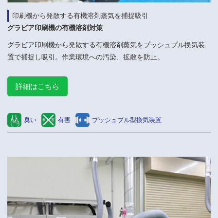
印刷機から発散する有機溶剤蒸気を捕捉吸引
グラビア印刷機の有機溶剤対策
グラビア印刷機から発散する有機溶剤蒸気をプッシュプル換気装
置で捕捉し吸引。作業環境への汚染、拡散を防止。
詳細はこちら
臭い
有害
プッシュプル型換気装置