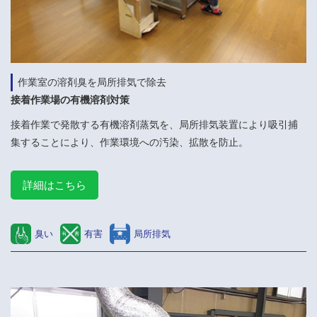
作業室の溶剤臭を局所排気で除去
接着作業場の有機溶剤対策
接着作業で発散する有機溶剤蒸気を、局所排気装置により吸引捕
集することにより、作業環境への汚染、拡散を防止。
詳細はこちら
臭い
有害
局所排気