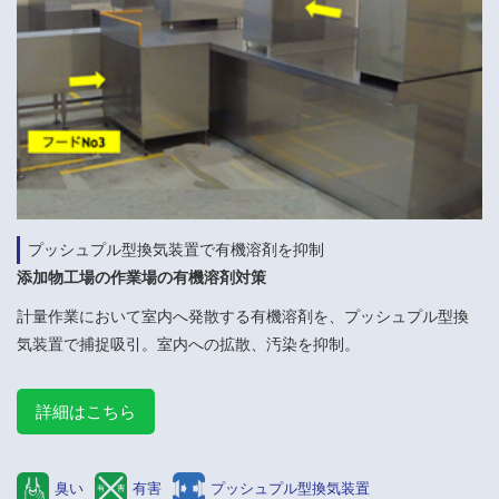
プッシュプル型換気装置で有機溶剤を抑制
添加物工場の作業場の有機溶剤対策
計量作業において室内へ発散する有機溶剤を、プッシュプル型換
気装置で捕捉吸引。室内への拡散、汚染を抑制。
詳細はこちら
臭い
有害
プッシュプル型換気装置