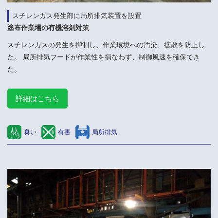
スチレンガス発生部に局所排気装置を設置
塗布作業場の有機溶剤対策
スチレンガスの発生を抑制し、作業環境への汚染、拡散を防止し
た。 局所排気フードが作業性を損なわず、制御風速を確保でき
た。
詳細はこちら
臭い
有害
局所排気