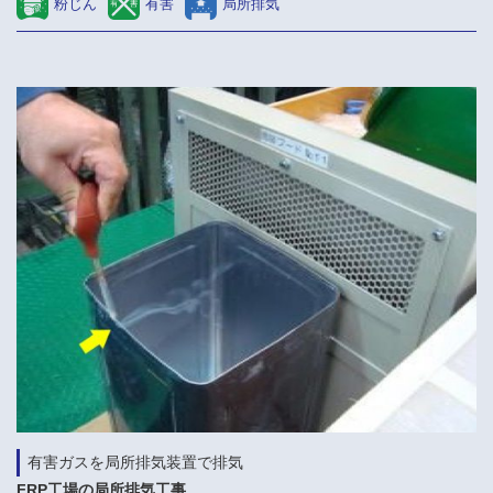
粉じん
有害
局所排気
有害ガスを局所排気装置で排気
FRP工場の局所排気工事