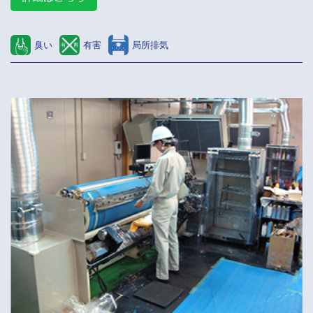
臭い
有害
局所排気